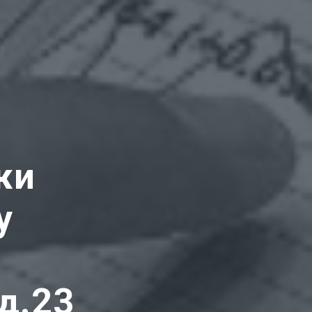
жи
у
д.23