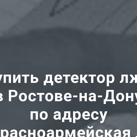
упить детектор л
в Ростове-на-Дон
по адресу
Красноармейская 