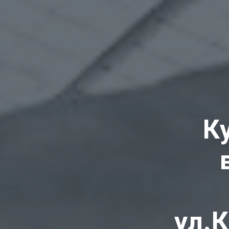
К
ул.