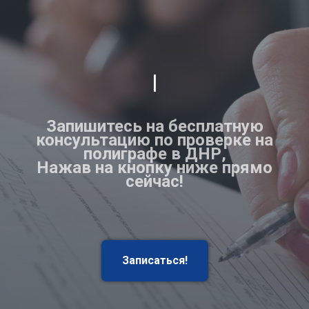
|
Запишитесь на бесплатную
консультацию по проверке на
полиграфе в ДНР,
Нажав на кнопку ниже прямо
сейчас!
Записаться!