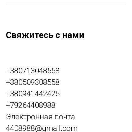
Свяжитесь с нами
+380713048558
+380509308558
+380941442425
+79264408988
Электронная почта
4408988@gmail.com